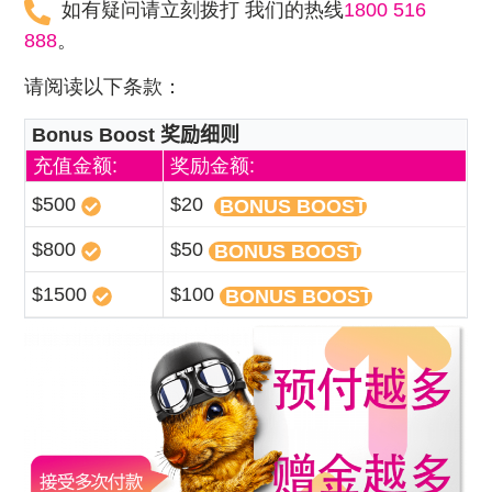
如有疑问请立刻拨打 我们的热线
1800 516
888
。
请阅读以下条款：
Bonus Boost
奖励细则
充值金额:
奖励金额:
$500
$20
BONUS BOOST
$800
$50
BONUS BOOST
$1500
$100
BONUS BOOST