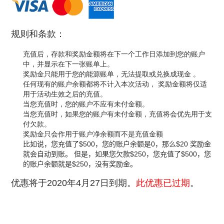
规则和条款：
充值后，存款和奖励金额将在下一个工作日添加到您的账户
中，并显示在下一张账单上。
奖励金只能用于您的能源账单，无法提取或兑换成现金 。
任何现有的账户余额都将不计入本次活动， 奖励金额将仅适
用于活动生效之后的充值。
当您充值时，您的账户不应有未付金额。
当您充值时，如果您的账户有未付金额，充值将会优先用于支
付欠款。
奖励金只会作用于账户净余额而不是充值金额
比如说，您充值了
$500
，您的账户余额是
0
，那么
$20
奖励金
就会自动到账。
但是，
如果您欠款
$250
，您充值了
$500
，您
的账户余额就是
$250
，没有奖励金
。
优惠将于2020年4月27日到期。
此优惠已过期
。